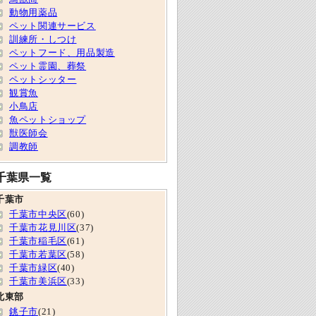
動物用薬品
ペット関連サービス
訓練所・しつけ
ペットフード、用品製造
ペット霊園、葬祭
ペットシッター
観賞魚
小鳥店
魚ペットショップ
獣医師会
調教師
千葉県一覧
千葉市
千葉市中央区
(60)
千葉市花見川区
(37)
千葉市稲毛区
(61)
千葉市若葉区
(58)
千葉市緑区
(40)
千葉市美浜区
(33)
北東部
銚子市
(21)