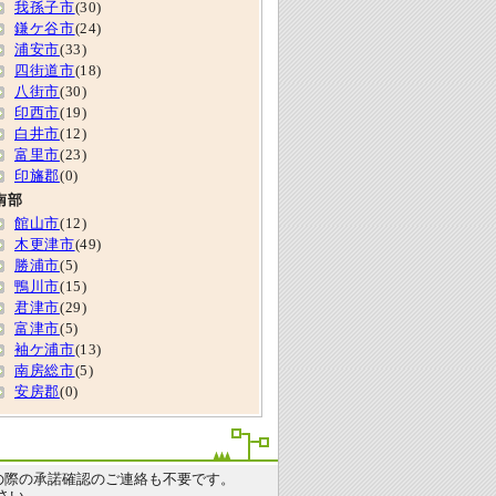
我孫子市
(30)
鎌ケ谷市
(24)
浦安市
(33)
四街道市
(18)
八街市
(30)
印西市
(19)
白井市
(12)
富里市
(23)
印旛郡
(0)
南部
館山市
(12)
木更津市
(49)
勝浦市
(5)
鴨川市
(15)
君津市
(29)
富津市
(5)
袖ケ浦市
(13)
南房総市
(5)
安房郡
(0)
の際の承諾確認のご連絡も不要です。
さい。