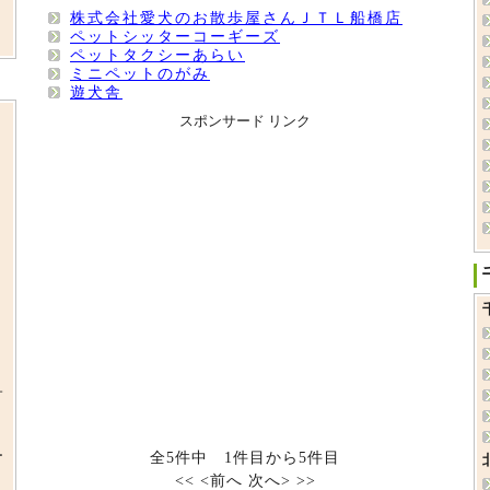
株式会社愛犬のお散歩屋さんＪＴＬ船橋店
ペットシッターコーギーズ
ペットタクシーあらい
ミニペットのがみ
遊犬舎
スポンサード リンク
サ
ー
全5件中 1件目から5件目
<<
<前へ
次へ>
>>