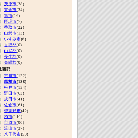
茂原市
(38)
東金市
(34)
旭市
(16)
匝瑳市
(7)
香取市
(22)
山武市
(13)
いすみ市
(8)
香取郡
(0)
山武郡
(0)
長生郡
(0)
夷隅郡
(0)
北西部
市川市
(122)
船橋市
(138)
松戸市
(134)
野田市
(63)
成田市
(41)
佐倉市
(61)
習志野市
(42)
柏市
(110)
市原市
(90)
流山市
(37)
八千代市
(53)