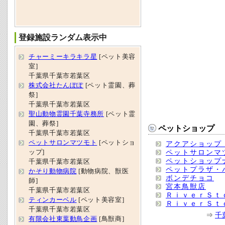
登録施設ランダム表示中
チャーミーキラキラ星
[ペット美容
室]
千葉県千葉市若葉区
株式会社たんぽぽ
[ペット霊園、葬
祭]
千葉県千葉市若葉区
聖山動物霊園千葉寺務所
[ペット霊
園、葬祭]
ペットショップ
千葉県千葉市若葉区
ペットサロンマツモト
[ペットショ
アクアショップ
ペットサロンマ
ップ]
ペットショップ
千葉県千葉市若葉区
ペットプラザ・
かそり動物病院
[動物病院、獣医
ボンデチョコ
師]
宮本鳥獣店
千葉県千葉市若葉区
ＲｉｖｅｒＳｔ
ティンカーベル
[ペット美容室]
ＲｉｖｅｒＳｔ
千葉県千葉市若葉区
⇒
千
有限会社東葉動鳥企画
[鳥獣商]