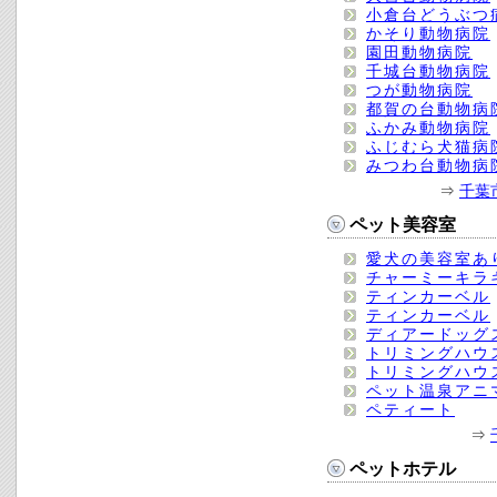
小倉台どうぶつ
かそり動物病院
園田動物病院
千城台動物病院
つが動物病院
都賀の台動物病
ふかみ動物病院
ふじむら犬猫病
みつわ台動物病
⇒
千葉
ペット美容室
愛犬の美容室あ
チャーミーキラ
ティンカーベル
ティンカーベル
ディアードッグ
トリミングハウ
トリミングハウ
ペット温泉アニ
ペティート
⇒
ペットホテル