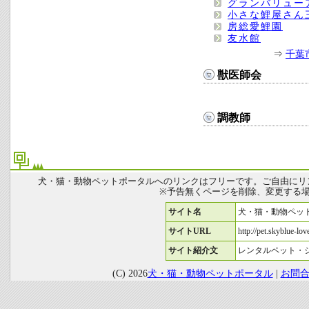
グランバリュー
小さな鯉屋さん
房総愛鯉園
友水館
⇒
千葉
獣医師会
調教師
犬・猫・動物ペットポータルへのリンクはフリーです。ご自由にリ
※予告無くページを削除、変更する
サイト名
犬・猫・動物ペッ
サイトURL
http://pet.skyblue-love
サイト紹介文
レンタルペット・
(C) 2026
犬・猫・動物ペットポータル
|
お問