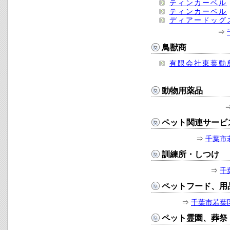
ティンカーベル
ティンカーベル
ディアードッグ
⇒
鳥獣商
有限会社東葉動
動物用薬品
ペット関連サービ
⇒
千葉市
訓練所・しつけ
⇒
千
ペットフード、用
⇒
千葉市若葉
ペット霊園、葬祭