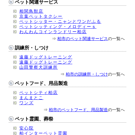
ペット関連サービス
相関鳥獣店
京葉ペットタクシー
ペットシッター・ニャンとワンだふる
ペットシッティング・メロディーｓ
わんわんコインランドリー柏店
⇒
柏市のペット関連サービス
の一覧へ
訓練所・しつけ
遠藤ドッグトレーニング
遠藤ドッグトレーニング
山田警察犬訓練所
⇒
柏市の訓練所・しつけ
の一覧へ
ペットフード、用品製造
ペットシティ柏店
まんまとこ
ワンズ
⇒
柏市のペットフード、用品製造
の一覧へ
ペット霊園、葬祭
安心院
柏インターペット霊園