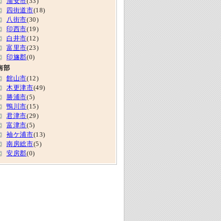
浦安市
(33)
四街道市
(18)
八街市
(30)
印西市
(19)
白井市
(12)
富里市
(23)
印旛郡
(0)
南部
館山市
(12)
木更津市
(49)
勝浦市
(5)
鴨川市
(15)
君津市
(29)
富津市
(5)
袖ケ浦市
(13)
南房総市
(5)
安房郡
(0)