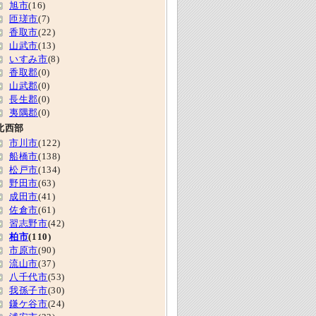
旭市
(16)
匝瑳市
(7)
香取市
(22)
山武市
(13)
いすみ市
(8)
香取郡
(0)
山武郡
(0)
長生郡
(0)
夷隅郡
(0)
北西部
市川市
(122)
船橋市
(138)
松戸市
(134)
野田市
(63)
成田市
(41)
佐倉市
(61)
習志野市
(42)
柏市
(110)
市原市
(90)
流山市
(37)
八千代市
(53)
我孫子市
(30)
鎌ケ谷市
(24)