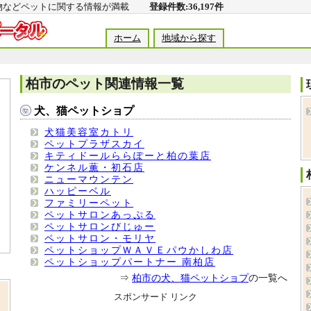
動物などペットに関する情報が満載
登録件数:36,197件
ホーム
地域から探す
柏市のペット関連情報一覧
犬、猫ペットショプ
犬猫美容室カトリ
ペットプラザスカイ
キティドールららぽーと柏の葉店
ケンネル薫・初石店
ニューマウンテン
ハッピーベル
ファミリーペット
ペットサロンあっぷる
ペットサロンびじゅー
ペットサロン・モリヤ
ペットショップＷＡＶＥパウかしわ店
ペットショップパートナー 南柏店
⇒
柏市の犬、猫ペットショプ
の一覧へ
スポンサード リンク