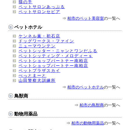
猫の手
ペットサロンあっぷる
ペットサロンセピア
⇒
柏市のペット美容室
の一覧へ
ペットホテル
ケンネル薫・初石店
ドッグワークス・ファイン
ニューマウンテン
ペットシッター・ニャンとワンだふる
ペットシッティング・メロディーｓ
ペットショップパートナー南柏店
ペットショップパートナー南柏店
ペットプラザスカイ
ぺっとまーと
山田警察犬訓練所
⇒
柏市のペットホテル
の一覧へ
鳥獣商
⇒
柏市の鳥獣商
の一覧へ
動物用薬品
⇒
柏市の動物用薬品
の一覧へ