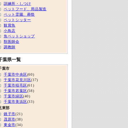
訓練所・しつけ
ペットフード、用品製造
ペット霊園、葬祭
ペットシッター
観賞魚
小鳥店
魚ペットショップ
獣医師会
調教師
千葉県一覧
千葉市
千葉市中央区
(60)
千葉市花見川区
(37)
千葉市稲毛区
(61)
千葉市若葉区
(58)
千葉市緑区
(40)
千葉市美浜区
(33)
北東部
銚子市
(21)
茂原市
(38)
東金市
(34)