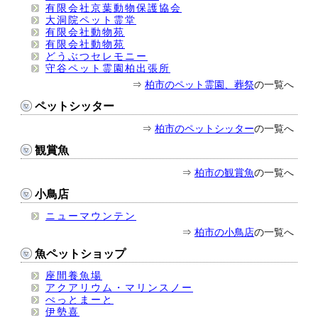
有限会社京葉動物保護協会
大洞院ペット霊堂
有限会社動物苑
有限会社動物苑
どうぶつセレモニー
守谷ペット霊園柏出張所
⇒
柏市のペット霊園、葬祭
の一覧へ
ペットシッター
⇒
柏市のペットシッター
の一覧へ
観賞魚
⇒
柏市の観賞魚
の一覧へ
小鳥店
ニューマウンテン
⇒
柏市の小鳥店
の一覧へ
魚ペットショップ
座間養魚場
アクアリウム・マリンスノー
ぺっとまーと
伊勢喜