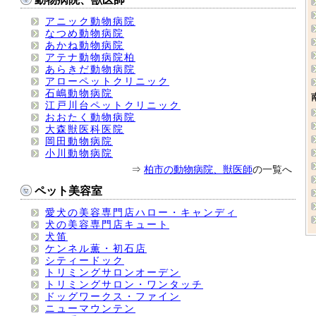
アニック動物病院
なつめ動物病院
あかね動物病院
アテナ動物病院柏
あらきだ動物病院
アローペットクリニック
石嶋動物病院
江戸川台ペットクリニック
おおたく動物病院
大森獣医科医院
岡田動物病院
小川動物病院
⇒
柏市の動物病院、獣医師
の一覧へ
ペット美容室
愛犬の美容専門店ハロー・キャンディ
犬の美容専門店キュート
犬笛
ケンネル薫・初石店
シティードック
トリミングサロンオーデン
トリミングサロン・ワンタッチ
ドッグワークス・ファイン
ニューマウンテン