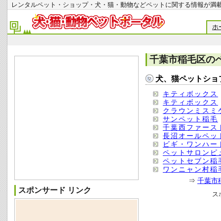
レンタルペット・ショップ・犬・猫・動物などペットに関する情報
ホ
千葉市稲毛区の
犬、猫ペットショ
キティボックス
キティボックス
クラウンミスミ
サンペット稲毛
千葉西ファース
長沼オールペッ
ビギ・ワンハー
ペットサロンピ
ペットセブン稲
ワンニャン村稲
⇒
千葉市
スポンサード リンク
ス