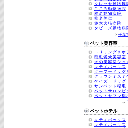
クレッセ動物病
こころ動物病院
椎名動物病院
椎名美仁
鈴木犬猫病院
タビーズ動物病
⇒
千葉
ペット美容室
トリミング＆ホ
稲毛愛犬美容室
犬の美容室シュ
キティボックス
クープードッグ
クラウンミスミ
ケイズ・ドッグ
サンペット稲毛
ペットサロンピ
ペットセブン稲
⇒
ペットホテル
キティボックス
キティボックス