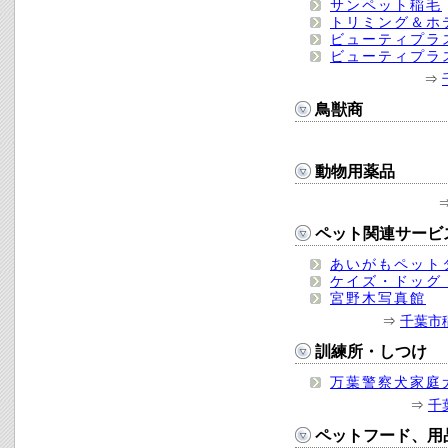
サンペット稲毛
トリミング＆ホ
ビューティプラ
ビューティプラ
⇒
鳥獣商
動物用薬品
ペット関連サービ
あいがもペット
ケイズ・ドッグ
宮野木写真館
⇒
千葉市
訓練所・しつけ
万葉警察犬家庭
⇒
千
ペットフード、用