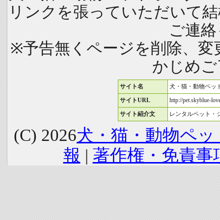
リンクを張っていただいて結
ご連絡
※予告無くページを削除、変
かじめご
サイト名
犬・猫・動物ペッ
サイトURL
http://pet.skyblue-love
サイト紹介文
レンタルペット・
(C) 2026
犬・猫・動物ペッ
報
|
著作権・免責事