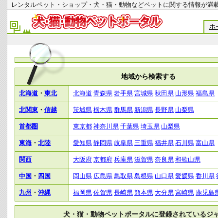
レンタルペット・ショップ・犬・猫・動物などペットに関する情報
ホ
地域から検索する
北海道
・
東北
北海道
青森県
岩手県
宮城県
秋田県
山形県
福島県
北関東
・
信越
茨城県
栃木県
群馬県
新潟県
長野県
山梨県
首都圏
東京都
神奈川県
千葉県
埼玉県
山梨県
東海
・
北陸
愛知県
静岡県
岐阜県
三重県
福井県
石川県
富山県
関西
大阪府
京都府
兵庫県
滋賀県
奈良県
和歌山県
中国
・
四国
岡山県
広島県
鳥取県
島根県
山口県
愛媛県
香川県
九州
・
沖縄
福岡県
佐賀県
長崎県
熊本県
大分県
宮崎県
鹿児島
犬・猫・動物ペットポータルに登録されているジ