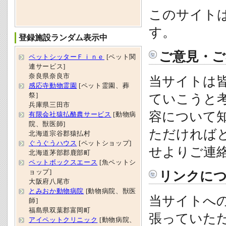
このサイトは
す。
登録施設ランダム表示中
ご意見・ご
ペットシッターＦｉｎｅ
[ペット関
連サービス]
奈良県奈良市
当サイトは
感応寺動物霊園
[ペット霊園、葬
祭]
ていこうと
兵庫県三田市
容について
有限会社猿払酪農サービス
[動物病
院、獣医師]
ただければ
北海道宗谷郡猿払村
ぐうぐうハウス
[ペットショップ]
せよりご連
北海道茅部郡鹿部町
ペットボックスエース
[魚ペットシ
ョップ]
リンクに
大阪府八尾市
とみおか動物病院
[動物病院、獣医
当サイトへ
師]
福島県双葉郡富岡町
張っていた
アイペットクリニック
[動物病院、