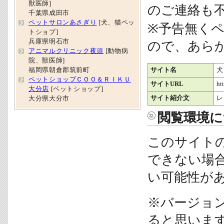
獣医師]
のご連絡も
千葉県成田市
ペットサロンあさぎり
[犬、猫ペッ
※予告無く
トショプ]
兵庫県明石市
ので、あら
アニマルクリニック夜須
[動物病
院、獣医師]
福岡県朝倉郡筑前町
サイト名
犬
ペットショップＣＯＯ＆ＲＩＫＵ
サイトURL
ht
大分店
[ペットショップ]
サイト紹介文
レ
大分県大分市
閲覧環境に
このサイト
できない場
い可能性が
※バージョ
ると思いま