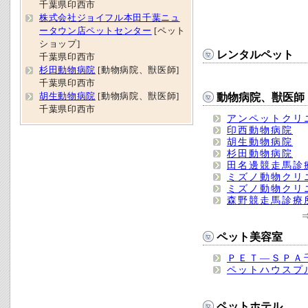
千葉県印西市
株式会社ジョイフル本田千葉ニュ
ータウン店ペットセンター
[ペット
ショップ]
レンタルペット
千葉県印西市
杉田動物病院
[動物病院、獣医師]
千葉県印西市
胡生動物病院
[動物病院、獣医師]
動物病院、獣医師
千葉県印西市
アンペットクリ
印西動物病院
胡生動物病院
杉田動物病院
田名邊競走馬診
ミズノ動物クリ
ミズノ動物クリ
森野競走馬診療
ペット美容室
ＰＥＴ―ＳＰＡ
ペットハウスプ
ペットホテル