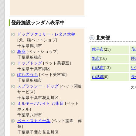
登録施設ランダム表示中
ドッグファミリー・レタス犬舎
北東部
[犬、猫ペットショプ]
千葉県鴨川市
銚子市
(21)
茂
島商
[ペットショップ]
千葉県船橋市
旭市
(16)
匝
トップドッグ
[ペット美容室]
山武市
(13)
い
千葉県千葉市緑区
ぽちのうち
[ペット美容室]
山武郡
(0)
長
千葉県船橋市
スプラッシー・ドッグ
[ペット関連
ス
サービス]
千葉県千葉市花見川区
ミルキーホワイト 八街店
[ペット
ホテル]
千葉県八街市
ペットスカイ千葉
[ペット霊園、葬
祭]
千葉県千葉市花見川区