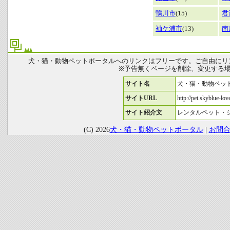
鴨川市
(15)
君
袖ケ浦市
(13)
南
犬・猫・動物ペットポータルへのリンクはフリーです。ご自由にリ
※予告無くページを削除、変更する
サイト名
犬・猫・動物ペッ
サイトURL
http://pet.skyblue-love
サイト紹介文
レンタルペット・
(C) 2026
犬・猫・動物ペットポータル
|
お問