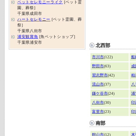
ペットセレモニーライク
[ペット霊
園、葬祭]
千葉県成田市
ハートセレモニー
[ペット霊園、葬
祭]
千葉県八街市
浦安観賞魚
[魚ペットショップ]
千葉県浦安市
北西部
市川市
(122)
船
野田市
(63)
成
習志野市
(42)
柏
流山市
(37)
八
鎌ケ谷市
(24)
浦
八街市
(30)
印
富里市
(23)
印
南部
館山市
(12)
木