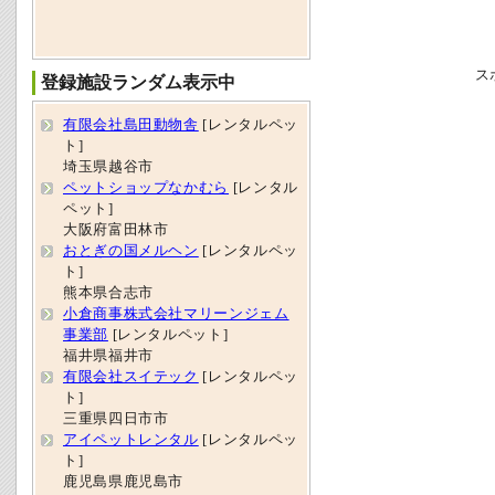
ス
登録施設ランダム表示中
有限会社島田動物舎
[レンタルペッ
ト]
埼玉県越谷市
ペットショップなかむら
[レンタル
ペット]
大阪府富田林市
おとぎの国メルヘン
[レンタルペッ
ト]
熊本県合志市
小倉商事株式会社マリーンジェム
事業部
[レンタルペット]
福井県福井市
有限会社スイテック
[レンタルペッ
ト]
三重県四日市市
アイペットレンタル
[レンタルペッ
ト]
鹿児島県鹿児島市