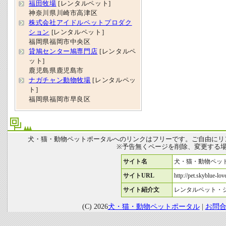
福田牧場
[レンタルペット]
神奈川県川崎市高津区
株式会社アイドルペットプロダク
ション
[レンタルペット]
福岡県福岡市中央区
貸鳩センター鳩専門店
[レンタルペ
ット]
鹿児島県鹿児島市
ナガチャン動物牧場
[レンタルペッ
ト]
福岡県福岡市早良区
犬・猫・動物ペットポータルへのリンクはフリーです。ご自由にリ
※予告無くページを削除、変更する
サイト名
犬・猫・動物ペッ
サイトURL
http://pet.skyblue-love
サイト紹介文
レンタルペット・
(C) 2026
犬・猫・動物ペットポータル
|
お問