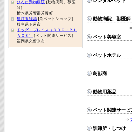
レンタルペット
ひろた動物病院
[動物病院、獣医
師]
栃木県芳賀郡芳賀町
動物病院、獣医師
細江養鯉場
[魚ペットショップ]
岐阜県下呂市
ドッグ・プレイス（ＤＯＧ・ＰＬ
ＡＣＥ）
[ペット関連サービス]
ペット美容室
福岡県久留米市
ペットホテル
鳥獣商
動物用薬品
ペット関連サービ
⇒
訓練所・しつけ