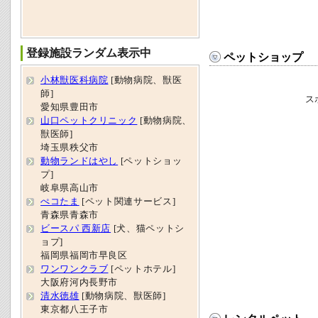
登録施設ランダム表示中
ペットショップ
小林獣医科病院
[動物病院、獣医
師]
ス
愛知県豊田市
山口ペットクリニック
[動物病院、
獣医師]
埼玉県秩父市
動物ランドはやし
[ペットショッ
プ]
岐阜県高山市
ぺコたま
[ペット関連サービス]
青森県青森市
ビースパ 西新店
[犬、猫ペットシ
ョプ]
福岡県福岡市早良区
ワンワンクラブ
[ペットホテル]
大阪府河内長野市
清水徳雄
[動物病院、獣医師]
東京都八王子市