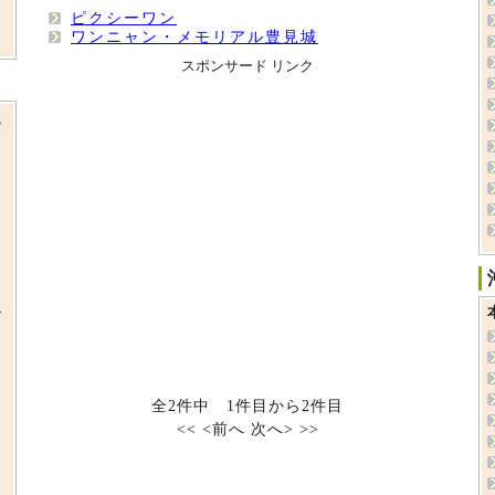
ピクシーワン
ワンニャン・メモリアル豊見城
スポンサード リンク
ッ
ッ
ト
全2件中 1件目から2件目
<<
<前へ
次へ>
>>