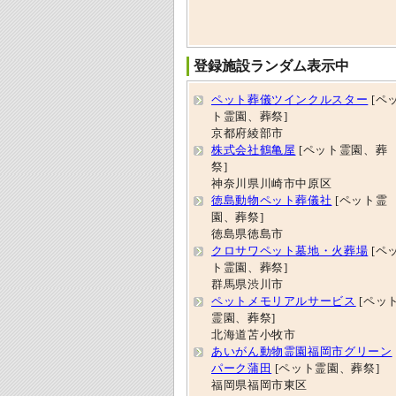
登録施設ランダム表示中
ペット葬儀ツインクルスター
[ペ
ト霊園、葬祭]
京都府綾部市
株式会社鶴亀屋
[ペット霊園、葬
祭]
神奈川県川崎市中原区
徳島動物ペット葬儀社
[ペット霊
園、葬祭]
徳島県徳島市
クロサワペット墓地・火葬場
[ペ
ト霊園、葬祭]
群馬県渋川市
ペットメモリアルサービス
[ペッ
霊園、葬祭]
北海道苫小牧市
あいがん動物霊園福岡市グリーン
パーク蒲田
[ペット霊園、葬祭]
福岡県福岡市東区