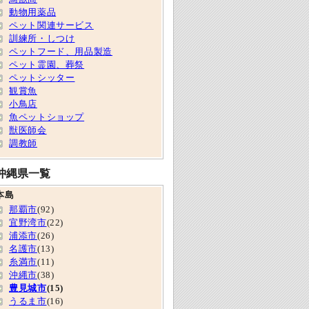
動物用薬品
ペット関連サービス
訓練所・しつけ
ペットフード、用品製造
ペット霊園、葬祭
ペットシッター
観賞魚
小鳥店
魚ペットショップ
獣医師会
調教師
沖縄県一覧
本島
那覇市
(92)
宜野湾市
(22)
浦添市
(26)
名護市
(13)
糸満市
(11)
沖縄市
(38)
豊見城市
(15)
うるま市
(16)