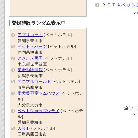
ＲＥＴＡペット
ス
登録施設ランダム表示中
アプリコット
[ペットホテル]
愛知県豊田市
ペット・ハーツ
[ペットホテル]
静岡県伊東市
アクシス岡田
[ペットホテル]
東京都世田谷区
星野動物病院
[ペットホテル]
新潟県長岡市
アニマルワールド
[ペットホテル]
岐阜県岐阜市
愛犬美容室トムハウス
[ペットホテ
ル]
大分県大分市
全1件
ペットショップシライ
[ペットホテ
<
ル]
愛知県豊橋市
ＡＫ
[ペットホテル]
三重県四日市市