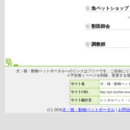
魚ペットショップ
獣医師会
調教師
犬・猫・動物ペットポータルへのリンクはフリーです。ご自由にリ
※予告無くページを削除、変更する
サイト名
犬・猫・動物ペッ
サイトURL
http://pet.skyblue-love
サイト紹介文
レンタルペット・
(C) 2026
犬・猫・動物ペットポータル
|
お問